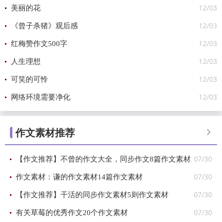
12/03
美丽的花
12/03
《曾子杀猪》观后感
12/03
红梅赞作文500字
12/03
人生理想
12/03
可笑的可怜
12/03
网络环境需要净化
作文素材推荐

07/30
【作文推荐】不曾的作文大全，同步作文8篇作文素材
07/30
作文素材：谦的作文素材14篇作文素材
07/30
【作文推荐】干活的同步作文素材5则作文素材
07/30
有关草莓的优秀作文20个作文素材