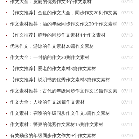
07/14
作文大全：皮筋的优秀作文3个作文素材
07/13
【作文推荐】金鱼的作文大全，同步作文20则作文素
07/13
材
作文素材推荐：酒的年级同步作文作文20个作文素材
07/13
【作文推荐】静静的同步作文素材4个作文素材
07/12
优秀作文，游泳的作文素材20篇作文素材
07/12
作文大全：一封信的作文20则作文素材
07/12
【作文推荐】爱老的作文素材3篇作文素材
07/11
【作文推荐】说明书的优秀作文素材8篇作文素材
07/11
作文素材推荐：古代的年级同步作文作文19篇作文素
07/11
材
作文大全：人物的作文20篇作文素材
07/11
作文素材：召唤的年级同步作文作文3篇作文素材
07/11
作文素材：警察的优秀作文素材15则作文素材
07/10
有关勤俭的年级同步作文作文9个作文素材