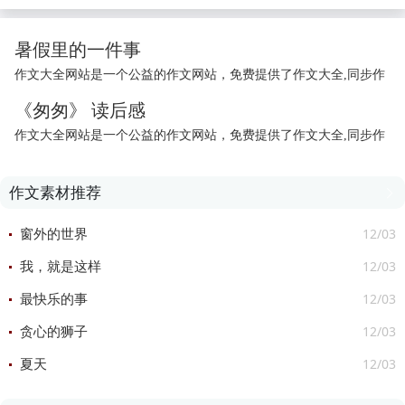
暑假里的一件事
作文大全网站是一个公益的作文网站，免费提供了作文大全,同步作
文,小学作文,初中作文,高中作文等作文素材。
《匆匆》 读后感
作文大全网站是一个公益的作文网站，免费提供了作文大全,同步作
文,小学作文,初中作文,高中作文等作文素材。
作文素材推荐

12/03
窗外的世界
12/03
我，就是这样
12/03
最快乐的事
12/03
贪心的狮子
12/03
夏天