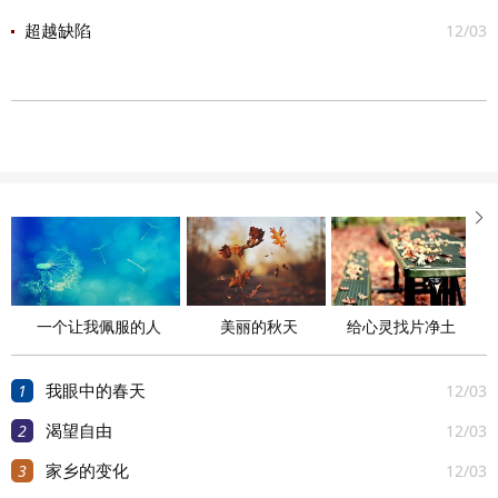
12/03
超越缺陷

一个让我佩服的人
美丽的秋天
给心灵找片净土
1
12/03
我眼中的春天
2
12/03
渴望自由
3
12/03
家乡的变化