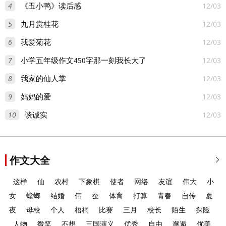
4
12/03
《丑小鸭》读后感
5
12/03
九月赏桂花
6
12/03
我爱菊花
7
12/03
小学五年级作文450字那一刻我长大了
8
12/03
我家的仙人掌
9
12/03
妈妈的爱
10
12/03
谈诚实
作文大全

这样
仙
农村
下象棋
使者
网络
友谊
伟大
小
女
螳螂
结婚
伟
蚕
体育
打算
青春
自传
夏
夜
母校
个人
梧桐
比赛
三月
校长
陌生
探险
人物
微笑
不想
三国演义
优秀
自由
邂逅
优美