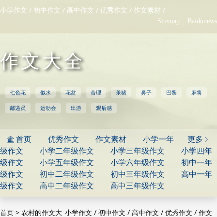
/
/
/
/
/
小学作文
初中作文
高中作文
优秀作文
作文素材
Sitemap
Baidunews
作文大全
七色花
似水
花盆
合理
杀猪
鼻子
巴黎
麻将
邮递员
运动会
出游
观后感
首页
优秀作文
作文素材
小学一年
更多


级作文
小学二年级作文
小学三年级作文
小学四年
级作文
小学五年级作文
小学六年级作文
初中一年
级作文
初中二年级作文
初中三年级作文
高中一年
级作文
高中二年级作文
高中三年级作文
>
农村的作文大
/
/
/
/
首页
小学作文
初中作文
高中作文
优秀作文
作文