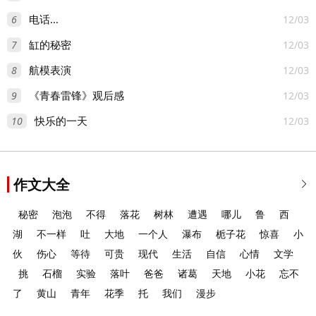
6
12/03
电话...
7
12/03
缸的秘密
8
12/03
航模表演
9
12/03
《青春雷锋》观后感
10
12/03
快乐的一天
作文大全

秘密
泡泡
不得
落花
树林
遭遇
哪儿
鲁
西
湖
不一样
吐
大地
一个人
瀑布
栀子花
惊喜
小
伙
伤心
等待
可贵
现代
生活
自信
心情
文学
挑
石榴
实验
落叶
爸爸
诸葛
天地
小花
忘不
了
黄山
青年
花季
托
我们
漫步