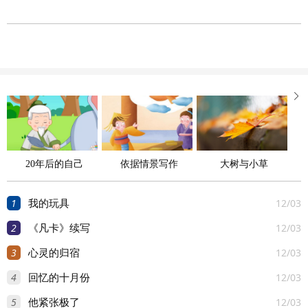

20年后的自己
依据情景写作
大树与小草
1
12/03
我的玩具
2
12/03
《凡卡》续写
3
12/03
心灵的归宿
4
12/03
回忆的十月份
5
12/03
他紧张极了