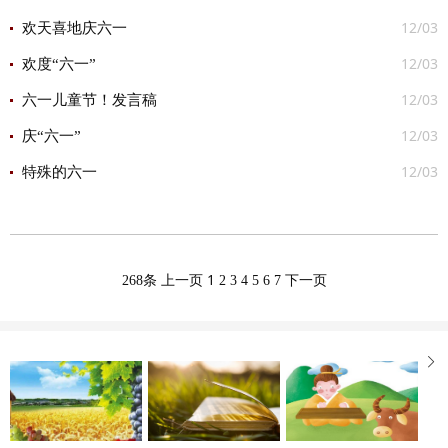
12/03
欢天喜地庆六一
12/03
欢度“六一”
12/03
六一儿童节！发言稿
12/03
庆“六一”
12/03
特殊的六一
1
268条
上一页
2
3
4
5
6
7
下一页
