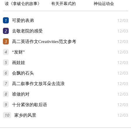
读《拿破仑的故事》
有关开幕式的
神仙运动会
有感
1
12/03
可爱的表弟
2
12/03
去敬老院的感受
3
12/03
高二英语作文Creativities范文参考
4
12/03
“发财”
5
12/03
画娃娃
6
12/03
会飘的石头
7
12/03
高二叙事作文放耳朵去流浪
8
12/03
谁做的对
9
12/03
十分紧张的歇后语
10
12/03
家乡的风景