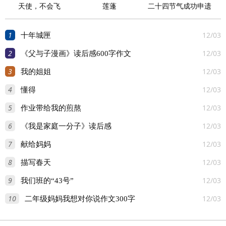
天使，不会飞
莲蓬
二十四节气成功申遗
1
12/03
十年城匣
2
12/03
《父与子漫画》读后感600字作文
3
12/03
我的姐姐
4
12/03
懂得
5
12/03
作业带给我的煎熬
6
12/03
《我是家庭一分子》读后感
7
12/03
献给妈妈
8
12/03
描写春天
9
12/03
我们班的“43号”
10
12/03
二年级妈妈我想对你说作文300字