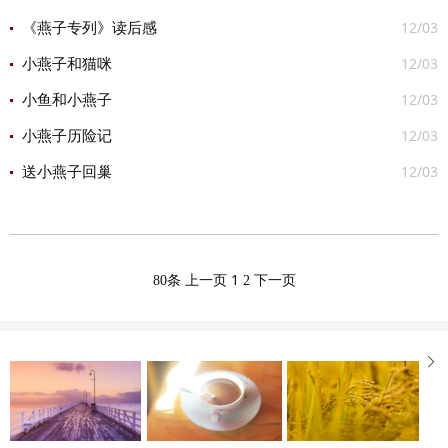
12/03
《燕子专列》读后感
12/03
小燕子和猫咪
12/03
小鱼和小燕子
12/03
小燕子历险记
12/03
送小燕子回巢
1
80条
上一页
2
下一页
