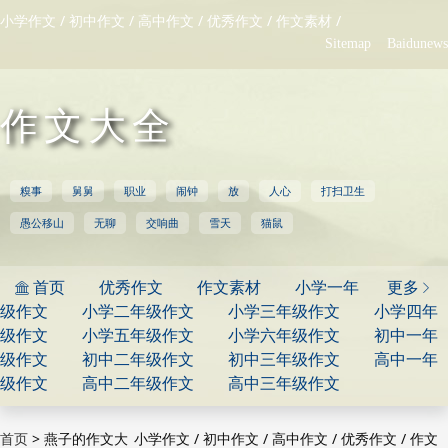
/
/
/
/
/
小学作文
初中作文
高中作文
优秀作文
作文素材
Sitemap
Baidunews
作文大全
糗事
舅舅
职业
闹钟
放
人心
打扫卫生
愚公移山
无聊
交响曲
雪天
猫鼠
首页
优秀作文
作文素材
小学一年
更多


级作文
小学二年级作文
小学三年级作文
小学四年
级作文
小学五年级作文
小学六年级作文
初中一年
级作文
初中二年级作文
初中三年级作文
高中一年
级作文
高中二年级作文
高中三年级作文
>
燕子的作文大
/
/
/
/
首页
小学作文
初中作文
高中作文
优秀作文
作文