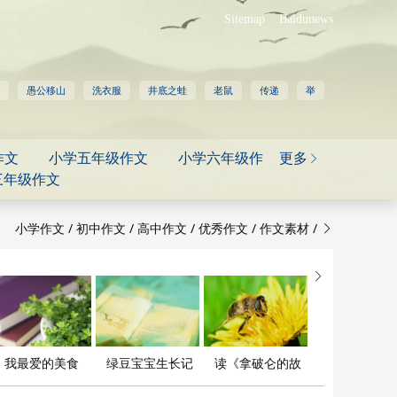
Sitemap
Baidunews
愚公移山
洗衣服
井底之蛙
老鼠
传递
举
作文
小学五年级作文
小学六年级作
更多

三年级作文
/
/
/
/
/
小学作文
初中作文
高中作文
优秀作文
作文素材


我最爱的美食
绿豆宝宝生长记
读《拿破仑的故
事》有感