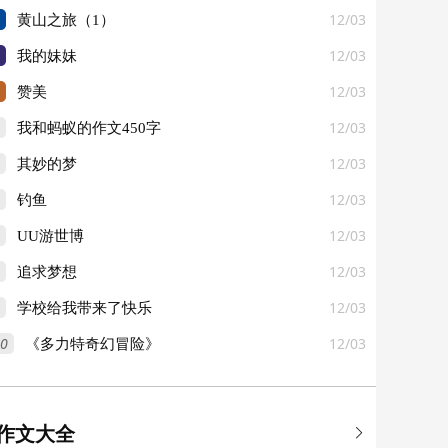
12/03
黄山之旅（1）
12/03
我的妹妹
12/03
赞美
12/03
我和蚂蚁的作文450字
12/03
其妙的梦
12/03
钓鱼
12/03
UU游世博
12/03
追求梦想
12/03
学校给我带来了快乐
0
12/03
《多力特奇幻冒险》
作文大全
