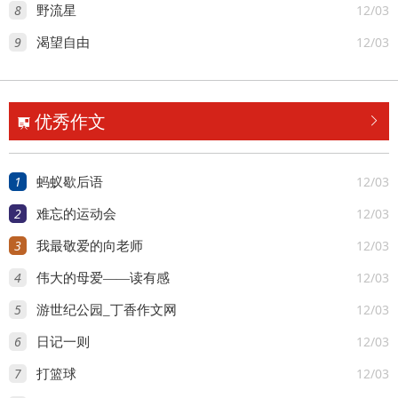
8
12/03
野流星
9
12/03
渴望自由
优秀作文


1
12/03
蚂蚁歇后语
2
12/03
难忘的运动会
3
12/03
我最敬爱的向老师
4
12/03
伟大的母爱——读有感
5
12/03
游世纪公园_丁香作文网
6
12/03
日记一则
7
12/03
打篮球