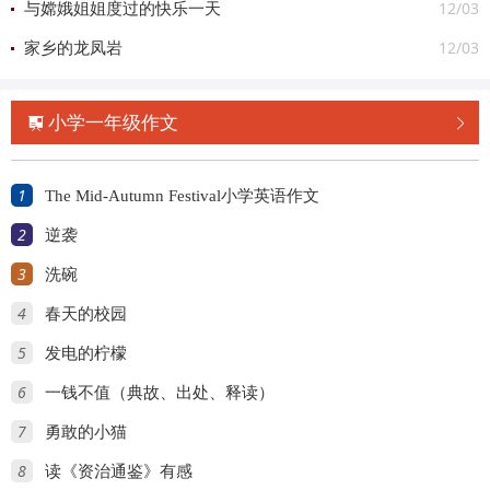
12/03
与嫦娥姐姐度过的快乐一天
12/03
家乡的龙凤岩
小学一年级作文


1
The Mid-Autumn Festival小学英语作文
2
逆袭
3
洗碗
4
春天的校园
5
发电的柠檬
6
一钱不值（典故、出处、释读）
7
勇敢的小猫
8
读《资治通鉴》有感