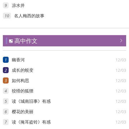
9
凉水井
10
名人梅西的故事
高中作文


1
12/03
幽香河
2
12/03
成长的蜕变
3
12/03
如何构思
4
12/03
狡猾的狐狸
5
12/03
读《城南旧事》有感
6
12/03
樱花的美丽
7
12/03
读《掩耳盗铃》有感