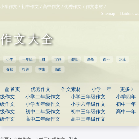
/
/
/
/
/
小学作文
初中作文
高中作文
优秀作文
作文素材
Sitemap
Baidunews
作文大全
小羊
一年级
财
宁静
眼镜
漂亮
而不
水流
春秋
打算
学生
画面
首页
优秀作文
作文素材
小学一年
更多


级作文
小学二年级作文
小学三年级作文
小学四年
级作文
小学五年级作文
小学六年级作文
初中一年
级作文
初中二年级作文
初中三年级作文
高中一年
级作文
高中二年级作文
高中三年级作文