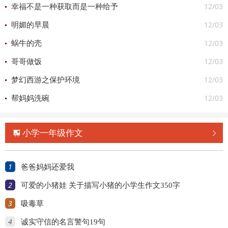
12/03
幸福不是一种获取而是一种给予
12/03
明媚的早晨
12/03
蜗牛的壳
12/03
哥哥做饭
12/03
梦幻西游之保护环境
12/03
帮妈妈洗碗
小学一年级作文


1
爸爸妈妈还爱我
2
可爱的小猪娃 关于描写小猪的小学生作文350字
3
吸毒草
4
诚实守信的名言警句19句