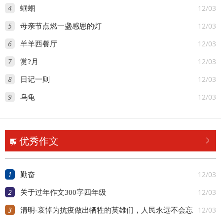
4
12/03
蝈蝈
5
12/03
母亲节点燃一盏感恩的灯
6
12/03
羊羊西餐厅
7
12/03
赏?月
8
12/03
日记一则
9
12/03
乌龟
优秀作文


1
12/03
勤奋
2
12/03
关于过年作文300字四年级
3
12/03
清明-哀悼为抗疫做出牺牲的英雄们，人民永远不会忘