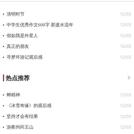
12/03
清明时节
12/03
中学生优秀作文600字 那逝水流年
12/03
假如我是外星人
12/03
真正的朋友
12/03
寻梦环游记观后感
热点推荐

12/03
蝉精神
12/03
《冰雪奇缘》的观后感
12/03
坚持才会有结果
12/03
游衢州药王山