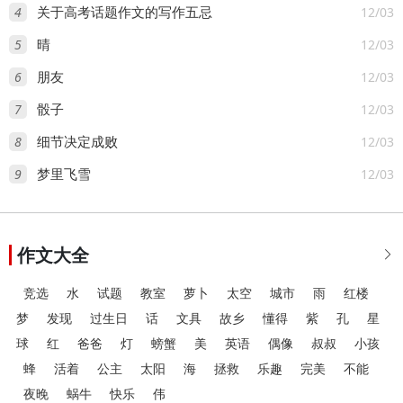
4
12/03
记你们。
关于高考话题作文的写作五忌
5
12/03
晴
6
12/03
朋友
7
12/03
骰子
8
12/03
细节决定成败
9
12/03
梦里飞雪
作文大全

竞选
水
试题
教室
萝卜
太空
城市
雨
红楼
梦
发现
过生日
话
文具
故乡
懂得
紫
孔
星
球
红
爸爸
灯
螃蟹
美
英语
偶像
叔叔
小孩
蜂
活着
公主
太阳
海
拯救
乐趣
完美
不能
夜晚
蜗牛
快乐
伟