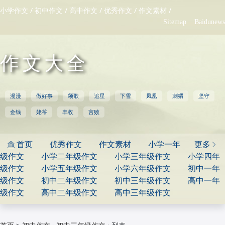
/
/
/
/
/
小学作文
初中作文
高中作文
优秀作文
作文素材
Sitemap
Baidunews
作文大全
漫漫
做好事
颂歌
追星
下雪
凤凰
刺猬
坚守
金钱
姥爷
丰收
言败
首页
优秀作文
作文素材
小学一年
更多


级作文
小学二年级作文
小学三年级作文
小学四年
级作文
小学五年级作文
小学六年级作文
初中一年
级作文
初中二年级作文
初中三年级作文
高中一年
级作文
高中二年级作文
高中三年级作文