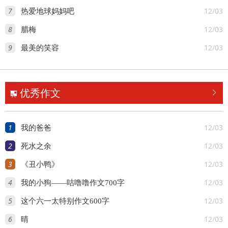
7
12/03
热爱地球妈妈吧
8
12/03
腊梅
9
12/03
最美的笑容
优秀作文


1
12/03
我的爸爸
2
12/03
死水之余
3
12/03
《丑小鸭》
4
12/03
我的小狗——咕噜噜作文700字
5
12/03
这个六一太特别作文600字
6
12/03
晴