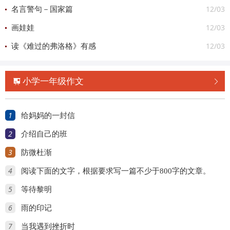
12/03
名言警句－国家篇
12/03
画娃娃
12/03
读《难过的弗洛格》有感
小学一年级作文


1
给妈妈的一封信
2
介绍自己的班
3
防微杜渐
4
阅读下面的文字，根据要求写一篇不少于800字的文章。
5
等待黎明
6
雨的印记
7
当我遇到挫折时