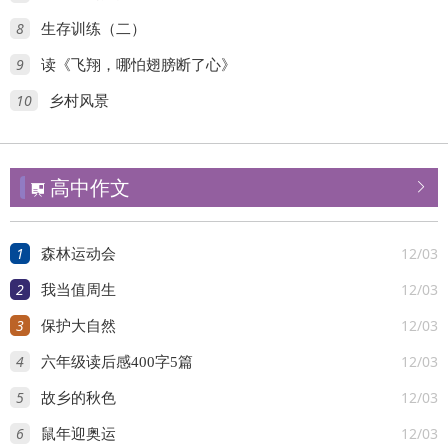
8
生存训练（二）
9
读《飞翔，哪怕翅膀断了心》
10
乡村风景
高中作文


1
12/03
森林运动会
2
12/03
我当值周生
3
12/03
保护大自然
4
12/03
六年级读后感400字5篇
5
12/03
故乡的秋色
6
12/03
鼠年迎奥运