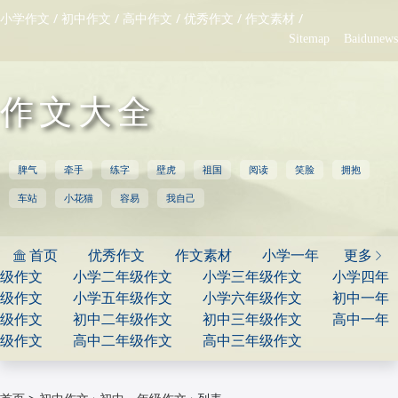
/
/
/
/
/
小学作文
初中作文
高中作文
优秀作文
作文素材
Sitemap
Baidunews
作文大全
脾气
牵手
练字
壁虎
祖国
阅读
笑脸
拥抱
车站
小花猫
容易
我自己
首页
优秀作文
作文素材
小学一年
更多


级作文
小学二年级作文
小学三年级作文
小学四年
级作文
小学五年级作文
小学六年级作文
初中一年
级作文
初中二年级作文
初中三年级作文
高中一年
级作文
高中二年级作文
高中三年级作文