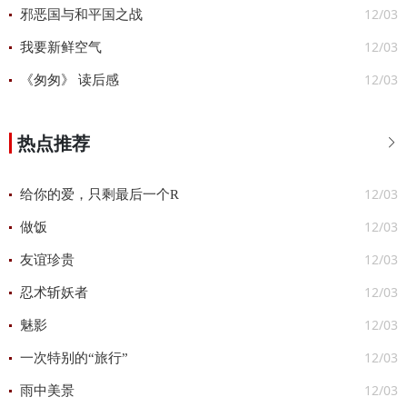
12/03
邪恶国与和平国之战
12/03
我要新鲜空气
12/03
《匆匆》 读后感
热点推荐

12/03
给你的爱，只剩最后一个R
12/03
做饭
12/03
友谊珍贵
12/03
忍术斩妖者
12/03
魅影
12/03
一次特别的“旅行”
12/03
雨中美景