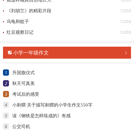
就这样顺其自然地长大
12/03
《刘胡兰》的精彩片段
12/03
乌龟和蚊子
12/03
红豆观察日记
小学一年级作文


1
升国旗仪式
2
秋天可真美
3
考试后的感受
4
小刺猬 关于描写刺猬的小学生作文550字
5
读《钢铁是怎样练成的》有感
6
公交司机