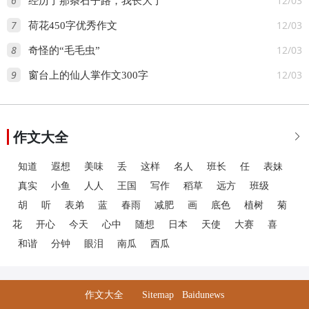
6
12/03
经历了那条石子路，我长大了
7
12/03
荷花450字优秀作文
8
12/03
奇怪的“毛毛虫”
9
12/03
窗台上的仙人掌作文300字
作文大全

知道
遐想
美味
丢
这样
名人
班长
任
表妹
真实
小鱼
人人
王国
写作
稻草
远方
班级
胡
听
表弟
蓝
春雨
减肥
画
底色
植树
菊
花
开心
今天
心中
随想
日本
天使
大赛
喜
和谐
分钟
眼泪
南瓜
西瓜
作文大全
Sitemap
Baidunews