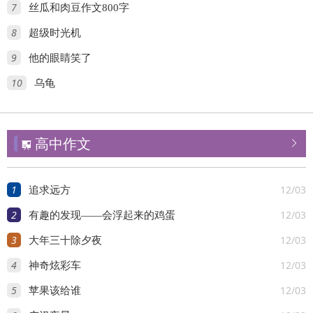
7
丝瓜和肉豆作文800字
8
超级时光机
9
他的眼睛笑了
10
乌龟
高中作文


1
12/03
追求远方
2
12/03
有趣的发现——会浮起来的鸡蛋
3
12/03
大年三十除夕夜
4
12/03
神奇炫彩车
5
12/03
苹果该给谁