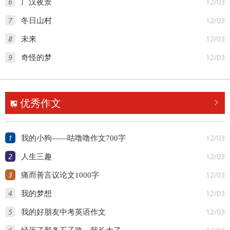
6
12/03
广汉夜景
7
12/03
冬日山村
8
12/03
未来
9
12/03
奇怪的梦
优秀作文


1
12/03
我的小狗——咕噜噜作文700字
2
12/03
人生三趣
3
12/03
痛而善言议论文1000字
4
12/03
我的梦想
5
12/03
我的好朋友中考英语作文