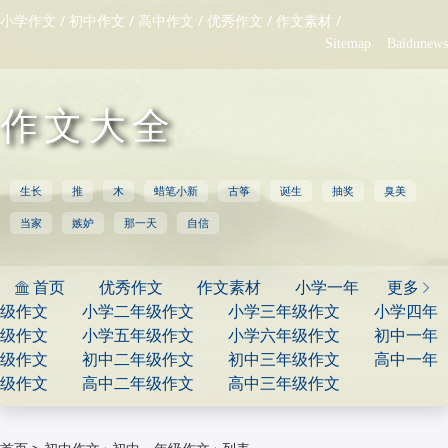
/
/
/
/
/
小学作文
初中作文
高中作文
优秀作文
作文素材
Sitemap
Baidunews
作文大全
生长
推
木
蜡笔小新
古筝
诞生
抽奖
臭美
当家
嫉妒
那一天
自信
首页
优秀作文
作文素材
小学一年
更多


级作文
小学二年级作文
小学三年级作文
小学四年
级作文
小学五年级作文
小学六年级作文
初中一年
级作文
初中二年级作文
初中三年级作文
高中一年
级作文
高中二年级作文
高中三年级作文